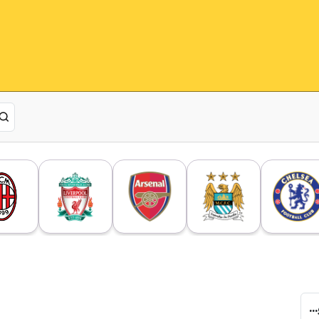
غيابات أرسنال قبل مواجهة إيفرتون في الدوري