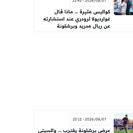
2026/08/07 - 22:43
كواليس مثيرة … ماذا قال
غوارديولا لرودري عند استشارته
عن ريال مدريد وبرشلونة
2026/08/07 - 23:12
عرض برشلونة يقترب … والسيتي