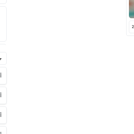
فر
أ
أ
أ