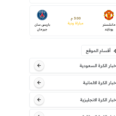
3:00 م
مباراة ودية
مانشستر
باريس سان
يونايتد
جيرمان
5:00 م
أقسام الموقع
ودية( ابو ظبي الرياضية -TV
)
ينتسفاروشي
ريال مدريد
خبار الكرة السعودية
7:00 م
خبار الكرة الالمانية
مباراة ودية
نوتنغهام
برشلونة
فورست
خبار الكرة الانجليزية
8:00 م
مباراة ودية