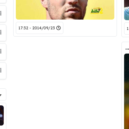
أ
2014/09/23 - 17:32
أ
صور : 6 نجوم ستنتقل لليونايتد فى حال وصول لويس فان جال لتدريب الفريق الموسم المقبل!
أ
أ