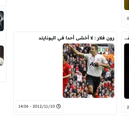
فيديو : ثنائية فان بيرسي في مرمى اندورا تقود هولندا الى كاس العالم
رون فلار : لا أخشى أحدا في اليونايتد
2012/11/10 - 14:06