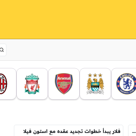
مانشستر يونايتد يصرعلي ضم مدافع استون فيلا
فلار يبدأ خطوات تجديد عقده مع استون فيلا