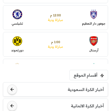
12:00 م
مباراة ودية
جوهور دار التعظيم
تشيلسي
1:00 م
مباراة ودية
آرسنال
دورتموند
1:30 م
مباراة ودية
أقسام الموقع
ليفربول
موناكو
أخبار الكرة السعودية
أخبار الكرة الالمانية