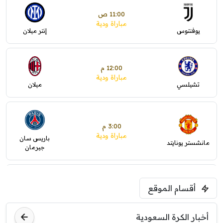
11:00 ص
مباراة ودية
يوفنتوس
إنتر ميلان
12:00 م
مباراة ودية
تشيلسي
ميلان
3:00 م
مباراة ودية
باريس سان
مانشستر يونايتد
جيرمان
5:00 م
أقسام الموقع
ودية( ابو ظبي الرياضية -TV )
فرينتسفاروشي
ريال مدريد
أخبار الكرة السعودية