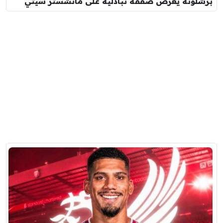
برشلونة يعرض صفقة تبادلية على مانشستر سيتي