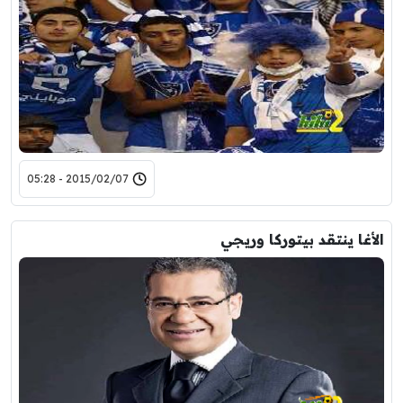
2015/02/07 - 05:28
الأغا ينتقد بيتوركا وريجي