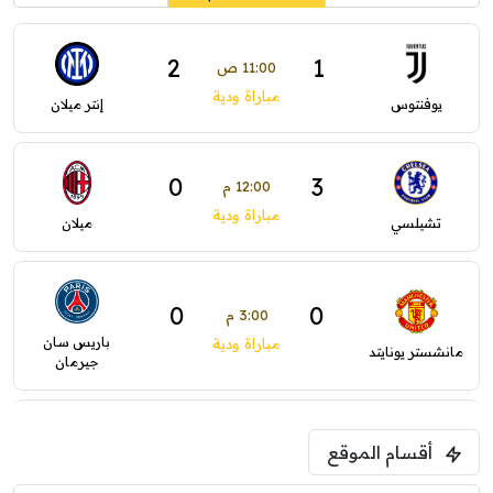
2
1
11:00 ص
مباراة ودية
يوفنتوس
إنتر ميلان
0
3
12:00 م
مباراة ودية
تشيلسي
ميلان
0
0
3:00 م
باريس سان
مباراة ودية
مانشستر يونايتد
جيرمان
5:00 م
أقسام الموقع
ودية( ابو ظبي الرياضية -TV )
فرينتسفاروشي
ريال مدريد