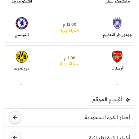
مانشستر سيتي
أتلتيكو مدريد
12:00 م
مباراة ودية
جوهور دار التعظيم
تشيلسي
1:00 م
مباراة ودية
آرسنال
دورتموند
1:30 م
مباراة ودية
أقسام الموقع
ليفربول
موناكو
أخبار الكرة السعودية
أخبار الكرة الالمانية