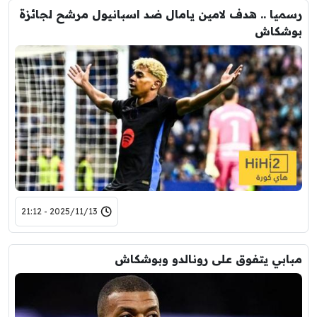
رسميا .. هدف لامين يامال ضد اسبانيول مرشح لجائزة
بوشكاش
2025/11/13 - 21:12
مبابي يتفوق على رونالدو وبوشكاش