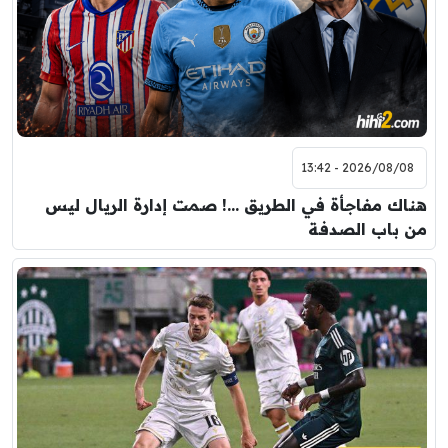
2026/08/08 - 13:42
هناك مفاجأة في الطريق …! صمت إدارة الريال ليس
من باب الصدفة