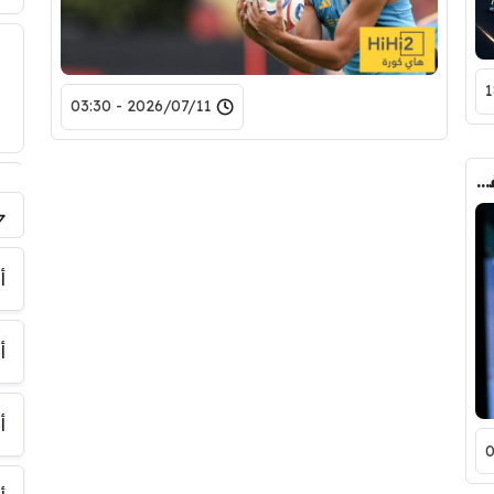
2026/07/11 - 03:30
باريس سان جيرمان يقود حربا ضد الدوري الفرنسي!
فر
أ
أ
أ