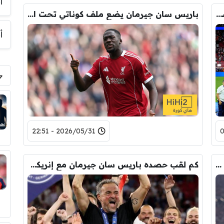
أ
ليفربول يطرق أبواب باريس سان جيرمان لضم هذا اللاعب
باريس سان جيرمان يضع ملف كوناتي تحت المجهر
أ
2026/05/31 - 22:51
خطة “جوكر” مثيرة لباريس سان جيرمان في سوق الانتقالات
كم لقب حصده باريس سان جيرمان مع إنريكي ؟