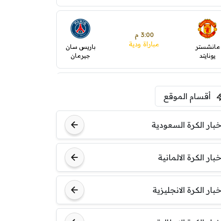
3:00 م
مباراة ودية
مانشستر
باريس سان
يونايتد
جيرمان
5:00 م
أقسام الموقع
ودية( ابو ظبي الرياضية -TV
)
ينتسفاروشي
ريال مدريد
خبار الكرة السعودية
7:00 م
خبار الكرة الالمانية
مباراة ودية
نوتنغهام
برشلونة
فورست
خبار الكرة الانجليزية
8:00 م
مباراة ودية