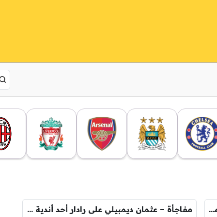
عاجل – موقف باريس سان جيرمان النهائي من التعاقد مع رودري
مفاجأة – عثمان ديمبيلي على رادار أحد أندية روشن !