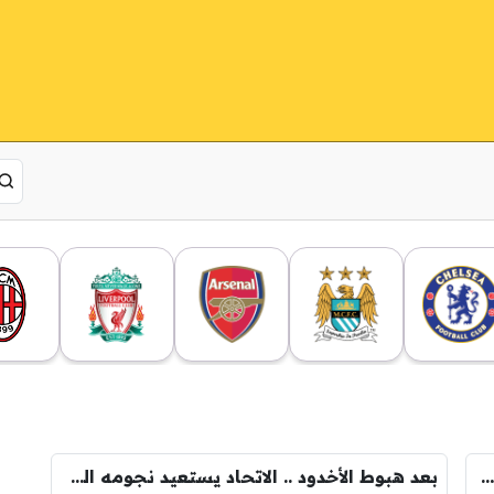
أمام من فقط تفوق الاتحاد ذهابًا وإيابًا هذا الموسم ؟
بعد هبوط الأخدود .. الاتحاد يستعيد نجومه المعارين !