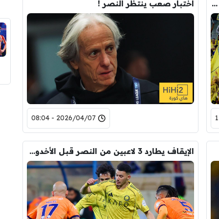
تذاكر بـ 10 ريالات فقط .. رئيس النصر يُفاجئ جماهيره في نجران !
اختبار صعب ينتظر النصر !
2026/04/07 - 08:04
الإيقاف يطارد 3 لاعبين من النصر قبل الأخدود !