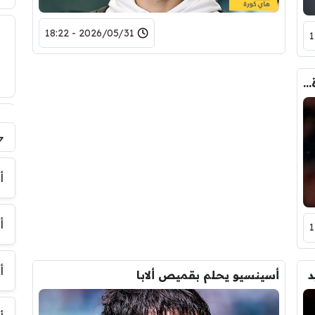
2026/05/31 - 18:22
بعد تقرير مورينيو .. ضحايا الصفقات الجديدة في ريال مدريد !
فر
أ
أ
أ
د
أسينسيو يحلم بقميص ألابا