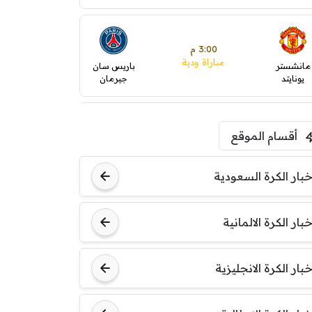
3:00 م
مباراة ودية
مانشستر
باريس سان
يونايتد
جيرمان
5:00 م
أقسام الموقع
ودية( ابو ظبي الرياضية -TV
)
ينتسفاروشي
ريال مدريد
خبار الكرة السعودية
7:00 م
خبار الكرة الالمانية
مباراة ودية
نوتنغهام
برشلونة
فورست
خبار الكرة الانجليزية
8:00 م
مباراة ودية