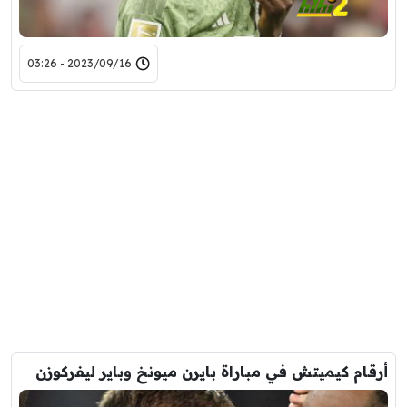
2023/09/16 - 03:26
أرقام كيميتش في مباراة بايرن ميونخ وباير ليفركوزن