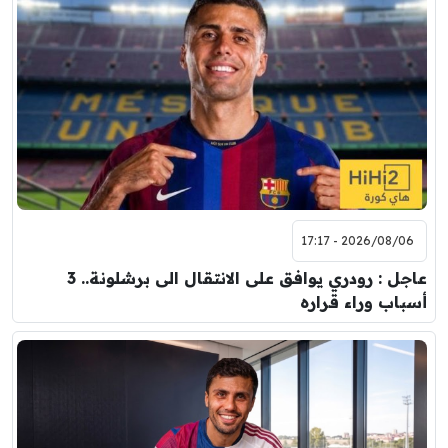
2026/08/06 - 17:17
عاجل : رودري يوافق على الانتقال الى برشلونة.. 3
أسباب وراء قراره