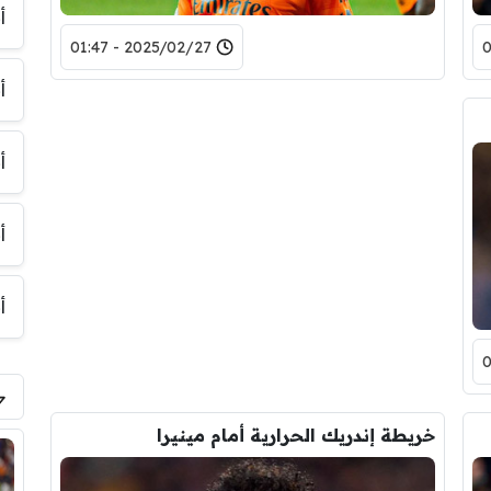
أ
2025/02/27 - 01:47
أ
أ
أ
أ
خريطة إندريك الحرارية أمام مينيرا