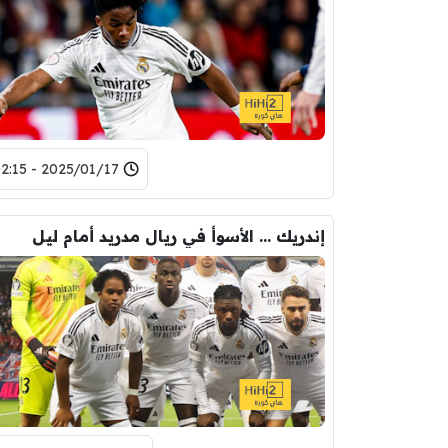
2025/01/17 - 02:15
إندريك … الأسوأ في ريال مدريد أمام ليل