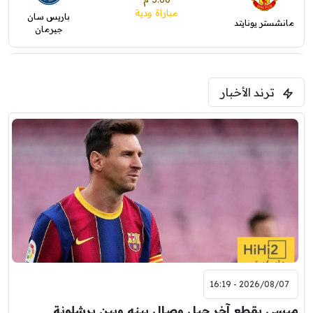
مباراة ودية
باريس سان
مانشستر يونايتد
جيرمان
5:00 م
ترند الأخبار
ودية( ابو ظبي الرياضية -TV )
فرينتسفاروشي
ريال مدريد
7:00 م
مباراة ودية
برشلونة
نوتنغهام فورست
8:00 م
مباراة ودية
اودينيزي
برشلونة
2026/08/07 - 16:19
ميسي يقطع آخر حبل وصال بينه وبين برشلونة