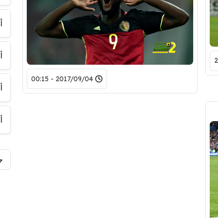
أ
أ
2017/09/04 - 00:15
أ
أ