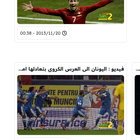
2013/11/20 - 00:38
فيديو : كرواتيا تحجز مقعداً في كاس العالم بفوزها على ايسلندا
فيديو : اليونان الى العرس الكروي بتعادلها امام رومانيا