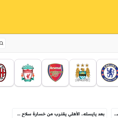
6 مباريات .. الاتحاد أمام تحد استثنائي في شهر أغسطس
بعد يايسله.. الأهلي يقترب من خسارة سلاح جديد!