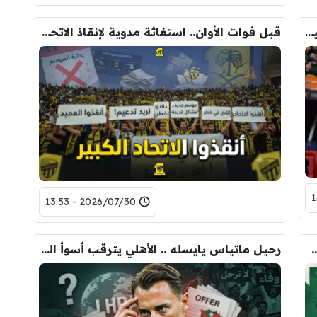
الأهلي يحسم البديل.. خليفة يايسله جاهز لقيادة “الراقي”
قبل فوات الأوان.. استغاثة مدوية لإنقاذ الاتحاد !
2026/07/30 - 13:53
لة ماتياس يايسله مع الأهلي !
رحيل ماتياس يايسله .. الأهلي يترقب أسوأ السيناريوهات!