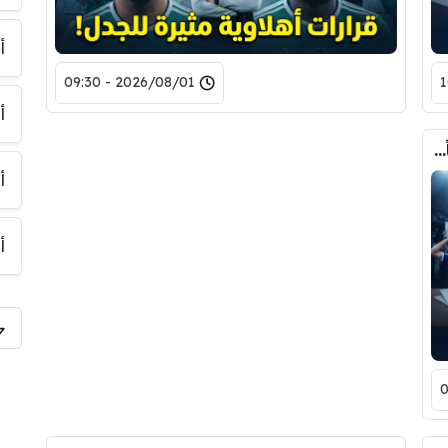
أ
2026/08/01 - 09:30
أ
رغم الملايين المصروفة.. الهلال يتلقى تقييماً مخيباً للميركاتو
أ
أ