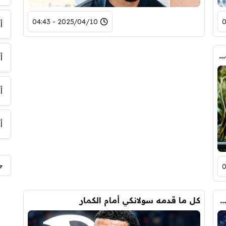
2025/04/10 - 04:43
أ
اليويفا يكشف اسعار تذاكر المباريات النهائية القارية
أ
أ
أ
ترتيب البطولات حسب الجوائز المالية المرصودة للأندية الابطال
كل ما قدمه سولانكي أمام الكمار