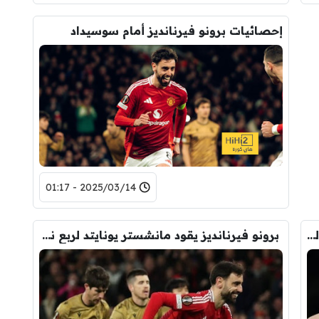
إحصائيات برونو فيرنانديز أمام سوسيداد
2025/03/14 - 01:17
توتنهام يطيح بألكمار ويتأهل الى ربع نهائي الدوري الاوروبي
برونو فيرنانديز يقود مانشستر يونايتد لربع نهائي الدوري الاوروبي