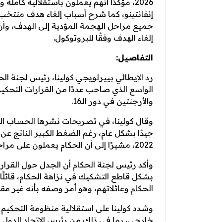
2026، مؤكدًا أنهم يعملون باستقلالية كا
إنفانتينو، كما شرح أسباب إلغاء هدف منتخب م
جميع مراحل الهجمة المؤدية إلى الهدف، وأن
إلغاء الهدف وفقًا للبروتوكول.
التفاصيل:
رد الإيطالي بييرلويجي كولينا، رئيس لجنة الحك
والأرجنتين في دور الـ16.
وقال كولينا، في تصريحات نشرها الحساب الر
2022، مشيرًا إلى أن الحكام يعملون على مراجعة أدائهم باستمرار بعد كل مباراة.
وأكد رئيس لجنة الحكام أن الجدل حول القرار
بشكل قاطع التشكيك في نزاهة الحكام، قائلًا إ
الحكام وعائلاتهم، وهو أمر وصفه بأنه غير مقب
وشدد كولينا على استقلالية منظومة التحكيم دا
خارجي، بما في ذلك من رئيس الاتحاد الدولي ج