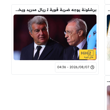
رودري.. لاعبان مرشحان لحل أزمة ريال مدريد
برشلونة يوجه ضربة قوية لـ ريال مدريد ويخفي صفقته التاريخية
2026/08/07 - 04:36
عاجل : مانشستر سيتي يرفض عرض برشلونة الاول لضم رودري.. ويسخر من قيمته