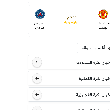
3:00 م
مباراة ودية
مانشستر
باريس سان
يونايتد
جيرمان
5:00 م
أقسام الموقع
ودية( ابو ظبي الرياضية -TV
)
ينتسفاروشي
ريال مدريد
خبار الكرة السعودية
7:00 م
خبار الكرة الالمانية
مباراة ودية
نوتنغهام
برشلونة
فورست
خبار الكرة الانجليزية
8:00 م
مباراة ودية