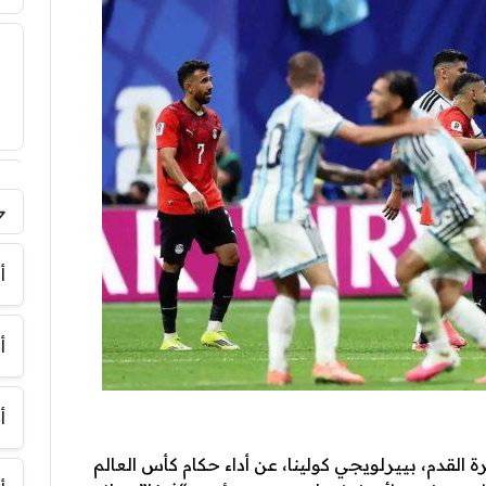
فر
أ
أ
أ
ة القدم، بييرلويجي كولينا، عن أداء حكام كأس العالم