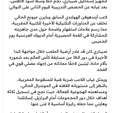
لتجهيز إسماعيل صيباري، نجم خط وسط أسود الأطلس،
بعد غيابه عن الحصص التدريبية لليوم الثاني على التوالي.
لاعب آيندهوفن الهولندي السابق وبايرن ميونخ الحالي
تخلف عن المناورات التكتيكية الأخيرة للكتيبة المغربية،
مما رسم علامات استفهام واضحة حول مدى جاهزيته
للمشاركة في القمة المصيرية أمام الديوك الفرنسية يوم
الخميس.
صيباري كان قد غادر أرضية الملعب خلال مواجهة كندا
الأخيرة في دور الـ16 من مسابقة كأس العالم بعد شعوره
بآلام حادة، ليتبين لاحقًا معاناته من إجهاد عضلي قوي في
الفخذ.
ويمثل غياب اللاعب ضربة فنية للمنظومة المغربية،
بالنظر إلى مستوياته اللافته في المونديال الحالي،
ومساهمته الهجومية الفعالة، حيث نجح في تسجيل ثلاثة
أهداف خلال دور المجموعات أمام البرازيل، إسكتلندا
وهايتي مما جعله ركيزة أساسية لا غنى عنها.