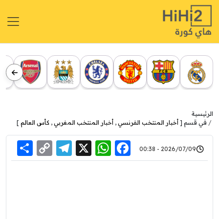
الرئيسية
في قسم [
أخبار المنتخب الفرنسي
,
أخبار المنتخب المغربي
,
كأس العالم
]
re
elegram
Copy
WhatsApp
Facebook
X
2026/07/09 - 00:38
Link