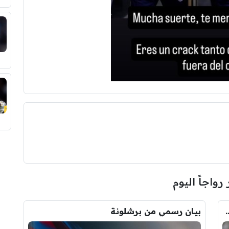
 رواجاً اليوم
ودري مع برشلونة.. قيمة الصفقة والراتب
بيان رسمي من برشلونة