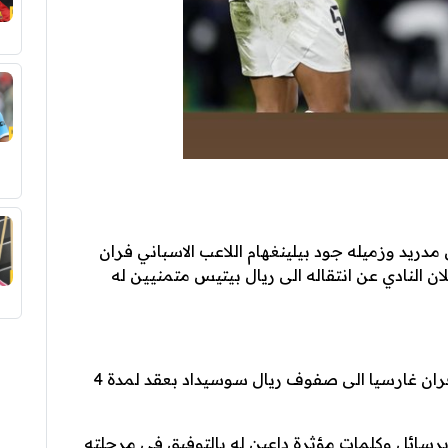
مدريد وزميله جود بيلينغهام اللاعب الاسباني فران
ن النادي عن انتقاله الى ريال بيتيس متمنيين له
اعلن نادي ريال مدريد رسميا انتقال مدافعه فران غارسيا الى صفوف ريال سوسيداد بعقد لمدة 4
برسائل وكلمات مؤثرة داعين له بالتوفيق في مرحلته