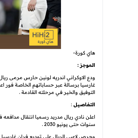
هاي كورة-
الموجز :
ودع الاوكراني اندريه لونين حارس مرمى ريال 
غارسيا برسالة عبر حساباتهم الخاصة فور اعلا
التوفيق والخير في مرحلته القادمة .
التفاصيل
:
سنوات حتى يونيو 2030 .
وحرص لاعبي الريال على توديع فران غارسيا 