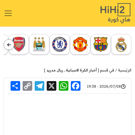
الرئيسية
في قسم [
أخبار الكرة الاسبانية
,
ريال مدريد
]
re
elegram
Copy
WhatsApp
Facebook
X
2026/07/08 - 19:38
Link