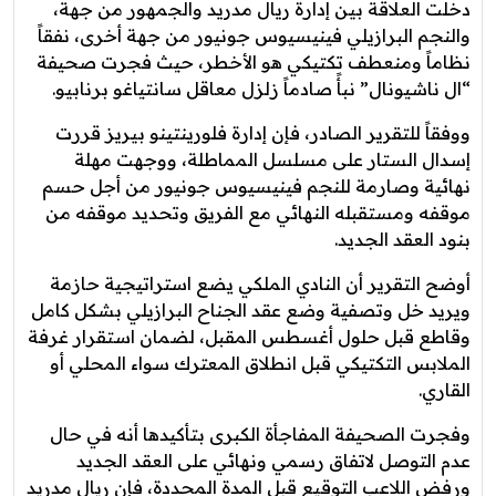
دخلت العلاقة بين إدارة ريال مدريد والجمهور من جهة،
والنجم البرازيلي فينيسيوس جونيور من جهة أخرى، نفقاً
نظاماً ومنعطف تكتيكي هو الأخطر، حيث فجرت صحيفة
“ال ناشيونال” نبأً صادماً زلزل معاقل سانتياغو برنابيو.
ووفقاً للتقرير الصادر، فإن إدارة فلورينتينو بيريز قررت
إسدال الستار على مسلسل المماطلة، ووجهت مهلة
نهائية وصارمة للنجم فينيسيوس جونيور من أجل حسم
موقفه ومستقبله النهائي مع الفريق وتحديد موقفه من
بنود العقد الجديد.
أوضح التقرير أن النادي الملكي يضع استراتيجية حازمة
ويريد خل وتصفية وضع عقد الجناح البرازيلي بشكل كامل
وقاطع قبل حلول أغسطس المقبل، لضمان استقرار غرفة
الملابس التكتيكي قبل انطلاق المعترك سواء المحلي أو
القاري.
وفجرت الصحيفة المفاجأة الكبرى بتأكيدها أنه في حال
عدم التوصل لاتفاق رسمي ونهائي على العقد الجديد
ورفض اللاعب التوقيع قبل المدة المحددة، فإن ريال مدريد