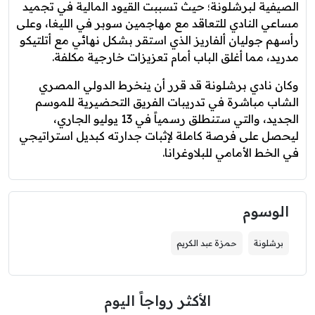
الصيفية لبرشلونة؛ حيث تسببت القيود المالية في تجميد
مساعي النادي للتعاقد مع مهاجمين سوبر في الليغا، وعلى
رأسهم جوليان ألفاريز الذي استقر بشكل نهائي مع أتلتيكو
مدريد، مما أغلق الباب أمام تعزيزات خارجية مكلفة.
وكان نادي برشلونة قد قرر أن ينخرط الدولي المصري
الشاب مباشرة في تدريبات الفريق التحضيرية للموسم
الجديد، والتي ستنطلق رسمياً في 13 يوليو الجاري،
ليحصل على فرصة كاملة لإثبات جدارته كبديل استراتيجي
في الخط الأمامي للبلاوغرانا.
الوسوم
برشلونة
حمزة عبد الكريم
الأكثر رواجاً اليوم