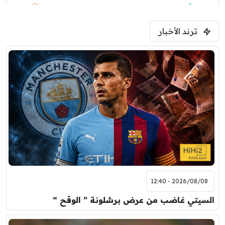
1:30 م
مباراة ودية
ترند الأخبار
ليفربول
موناكو
2026/08/08 - 12:40
السيتي غاضب من عرض برشلونة ” الوقح “