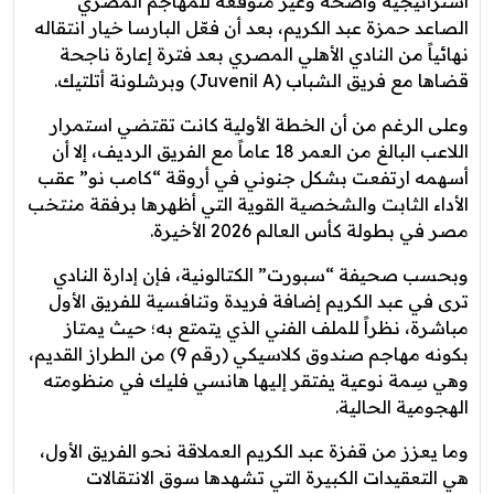
استراتيجية واضحة وغير متوقعة للمهاجم المصري
الصاعد حمزة عبد الكريم، بعد أن فعّل البارسا خيار انتقاله
نهائياً من النادي الأهلي المصري بعد فترة إعارة ناجحة
قضاها مع فريق الشباب (Juvenil A) وبرشلونة أتلتيك.
وعلى الرغم من أن الخطة الأولية كانت تقتضي استمرار
اللاعب البالغ من العمر 18 عاماً مع الفريق الرديف، إلا أن
أسهمه ارتفعت بشكل جنوني في أروقة “كامب نو” عقب
الأداء الثابت والشخصية القوية التي أظهرها برفقة منتخب
مصر في بطولة كأس العالم 2026 الأخيرة.
وبحسب صحيفة “سبورت” الكتالونية، فإن إدارة النادي
ترى في عبد الكريم إضافة فريدة وتنافسية للفريق الأول
مباشرة، نظراً للملف الفني الذي يتمتع به؛ حيث يمتاز
بكونه مهاجم صندوق كلاسيكي (رقم 9) من الطراز القديم،
وهي سِمة نوعية يفتقر إليها هانسي فليك في منظومته
الهجومية الحالية.
وما يعزز من قفزة عبد الكريم العملاقة نحو الفريق الأول،
هي التعقيدات الكبيرة التي تشهدها سوق الانتقالات