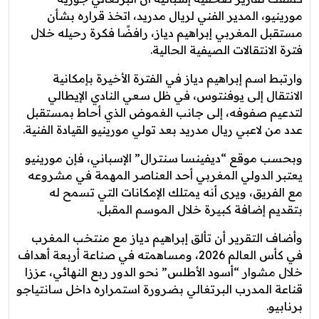
مورينيو، المدير الفني لريال مدريد، اتخذ قراره بشأن
مستقبل المغربي إبراهيم دياز، رافضًا فكرة رحيله خلال
فترة الانتقالات الصيفية الحالية.
وارتبط اسم إبراهيم دياز في الفترة الأخيرة بإمكانية
الانتقال إلى يوفنتوس، في ظل سعي النادي الإيطالي
لتدعيم صفوفه، إلى جانب الغموض الذي أحاط بمستقبل
عدد من لاعبي ريال مدريد بعد تولي مورينيو القيادة الفنية.
وبحسب موقع “ديفينسا سنترال” الإسباني، فإن مورينيو
يعتبر الدولي المغربي أحد العناصر المهمة في مشروعه
مع الفريق، ويرى أنه يمتلك الإمكانات التي تسمح له
بتقديم إضافة كبيرة خلال الموسم المقبل.
وأضاف التقرير أن تألق إبراهيم دياز مع منتخب المغرب
في كأس العالم 2026، ومساهمته في صناعة أربعة أهداف
خلال مشوار “أسود الأطلس” نحو الدور ربع النهائي، عززا
قناعة المدرب البرتغالي بضرورة استمراره داخل سانتياجو
برنابيو.