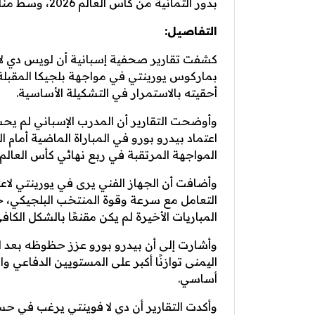
بدور الثمانية من كأس العالم 2026، وسط منافسة قوية من بيدرو بورو على مركز الظهير الأيمن.
التفاصيل:
كشفت تقارير صحفية إسبانية أن لويس دي لا ف
بماركوس يورينتي في مواجهة بلجيكا المقبلة، م
أحقيته بالاستمرار في التشكيلة الأساسية.
وأوضحت التقارير أن المدرب الإسباني لم يحس
اعتماد بيدرو بورو في المباراة الماضية أمام ا
المواجهة المرتقبة في ربع نهائي كأس العالم 2026.
وأضافت أن الجهاز الفني يرى في يورينتي لاعب
التعامل مع سرعة وقوة المنتخب البلجيكي، خا
المباريات الأخيرة لم يكن مقنعًا بالشكل الكافي
وأشارت إلى أن بيدرو بورو عزز حظوظه بعد الأ
اليمنى توازنًا أكبر على المستويين الدفاعي
أساسي.
وأكدت التقارير أن دي لا فوينتي يرغب في حسم