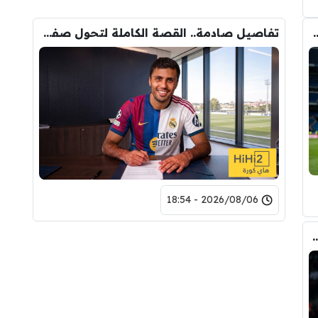
وأحد افراد ادارة ريال مدريد بعد انهيار صفقة رودري
تفاصيل صادمة.. القصة الكاملة لتحول صفقة رودري من ريال مدريد الى برشلونة
2026/08/06 - 18:54
ري عن ريال مدريد وقربته من برشلونة