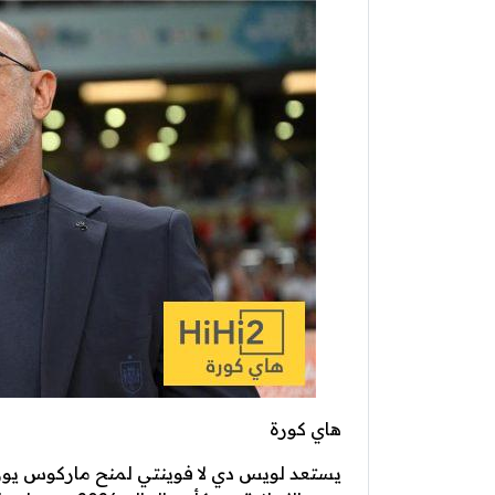
هاي كورة
يستعد لويس دي لا فوينتي لمنح ماركوس يور