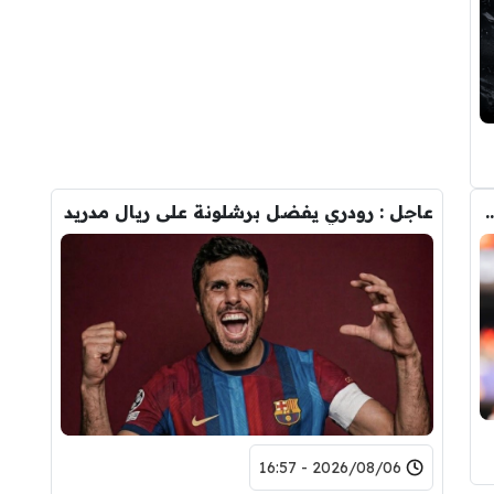
طف برشلونة صفقة رودري من قلب مدريد ؟
عاجل : رودري يفضل برشلونة على ريال مدريد
2026/08/06 - 16:57