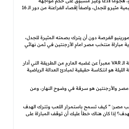
 هجوماً لاذعاً وغير مسبوق على حكم مواجهة
الأرجنتين أمام مصر والتي شهدت حالات تحكيمية مثيرو للجدل، واصفاً إقصاء الفراعنة من دور الـ 16
ورينيو الفرصة دون أن يترك بصمته المثيرة للجدل،
 مباراة منتخب مصر امام الأرجنتين في ثمن نهائي
فتح مورينيو النار على منظومة التحكيم وتقنية الـ VAR معبراً عن غضبه العارم من الطريقة التي أدار
ة الليلة هو انتكاسة حقيقية لمبادئ العدالة الرياضية
ة مصر والأرجنتين هو سرقة في وضوح النهار، ومن
تخب مصر: ” كيف تسمح باستمرار اللعب وتترك الهدف
لهدف؟ إذا كان هناك خطأ عليك أن توقف المباراة على