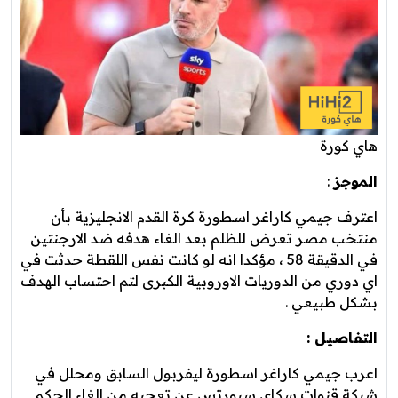
هاي كورة
الموجز
:
اعترف جيمي كاراغر اسطورة كرة القدم الانجليزية بأن
منتخب مصر تعرض للظلم بعد الغاء هدفه ضد الارجنتين
في الدقيقة 58 ، مؤكدا انه لو كانت نفس اللقطة حدثت في
اي دوري من الدوريات الاوروبية الكبرى لتم احتساب الهدف
بشكل طبيعي .
التفاصيل :
اعرب جيمي كاراغر اسطورة ليفربول السابق ومحلل في
شبكة قنوات سكاي سبورتس عن تعجبه من الغاء الحكم