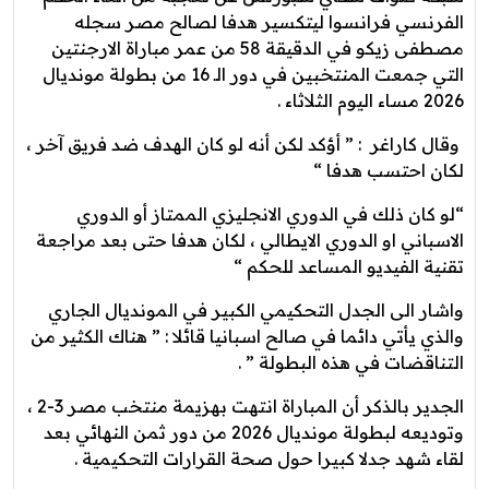
الفرنسي فرانسوا ليتكسير هدفا لصالح مصر سجله
مصطفى زيكو في الدقيقة 58 من عمر مباراة الارجنتين
التي جمعت المنتخبين في دور الـ 16 من بطولة مونديال
2026 مساء اليوم الثلاثاء .
وقال كاراغر : ” أؤكد لكن أنه لو كان الهدف ضد فريق آخر ،
لكان احتسب هدفا “
“لو كان ذلك في الدوري الانجليزي الممتاز أو الدوري
الاسباني او الدوري الايطالي ، لكان هدفا حتى بعد مراجعة
تقنية الفيديو المساعد للحكم “
واشار الى الجدل التحكيمي الكبير في المونديال الجاري
والذي يأتي دائما في صالح اسبانيا قائلا : ” هناك الكثير من
التناقضات في هذه البطولة ” .
الجدير بالذكر أن المباراة انتهت بهزيمة منتخب مصر 3-2 ،
وتوديعه لبطولة مونديال 2026 من دور ثمن النهائي بعد
لقاء شهد جدلا كبيرا حول صحة القرارات التحكيمية .