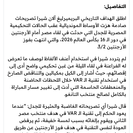
التفاصيل:
اطلق الهداف التاريخي البريميرليغ آلان شيرا تصريحات
صادمة هزت الأوساط المونديالية عقب الحالات التحكيمية
المصرية للجدل التي حدثت في لقاء مصر أمام الأرجنتين
في دور الـ 16 بكأس العالم 2026، والتي انتهت بفوز
الأرجنتين 3/2.
لم يتردد شيرا في استخدام أعنف الألفاظ لوصف ما تعرض
له الفراعنة في لقاء الليلة من غبن تحكيمي واضح أدى إلى
إقصائهم، حيث أشار إلى الكيل بمكيالين والتناقض الصارخ
في استخدام تقنية الـ VAR خلال اللحظات الحاضنة
والمنعطفات الحاسمة التي أدت إلى تغيير مسار المباراة
بالكامل لصالح منتخب التانغو.
قال شيرا أي تصريحاته الغاضبة والمثيرة للجدل: “عندما
يعود الحكم إلى تقنية الـ VAR في هدف منتخب مصر
الثاني ويقوم بإلغائه بسبب لمسة خفيفة، ثم يرفض
العودة لنفس التقنية في هدف فوز الأرجنتين عن طريق