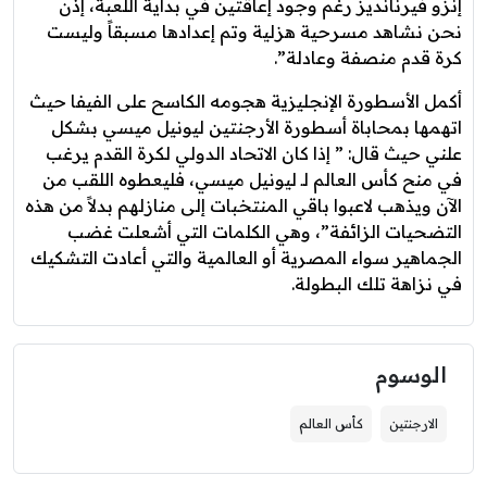
إنزو فيرنانديز رغم وجود إعاقتين في بداية اللعبة، إذن
نحن نشاهد مسرحية هزلية وتم إعدادها مسبقاً وليست
كرة قدم منصفة وعادلة”.
أكمل الأسطورة الإنجليزية هجومه الكاسح على الفيفا حيث
اتهمها بمحاباة أسطورة الأرجنتين ليونيل ميسي بشكل
علني حيث قال: ” إذا كان الاتحاد الدولي لكرة القدم يرغب
في منح كأس العالم لـ ليونيل ميسي، فليعطوه اللقب من
الآن ويذهب لاعبوا باقي المنتخبات إلى منازلهم بدلاً من هذه
التضحيات الزائفة”، وهي الكلمات التي أشعلت غضب
الجماهير سواء المصرية أو العالمية والتي أعادت التشكيك
في نزاهة تلك البطولة.
الوسوم
الارجنتين
كأس العالم