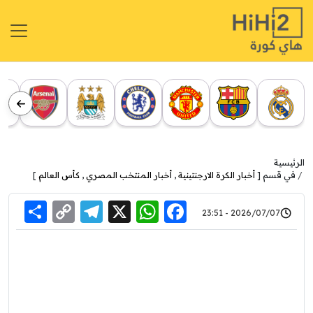
الرئيسية
في قسم [
أخبار الكرة الارجنتينية
,
أخبار المنتخب المصري
,
كأس العالم
]
re
elegram
Copy
WhatsApp
Facebook
X
2026/07/07 - 23:51
Link