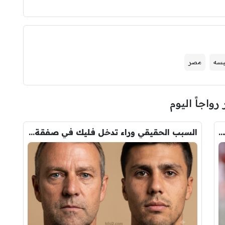
كيسه
مصر
 رواجاً اليوم
عاجل : مانشستر سيتي يرفض عرض برشلونة الاول لضم رودري.. ويسخر من قيمته
السبب الحقيقي وراء تدخل فليك في صفقة رودري