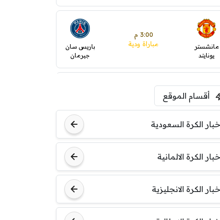
3:00 م
مباراة ودية
مانشستر
باريس سان
يونايتد
جيرمان
5:00 م
أقسام الموقع
ودية( ابو ظبي الرياضية -TV
)
ينتسفاروشي
ريال مدريد
خبار الكرة السعودية
7:00 م
خبار الكرة الالمانية
مباراة ودية
نوتنغهام
برشلونة
فورست
خبار الكرة الانجليزية
8:00 م
مباراة ودية