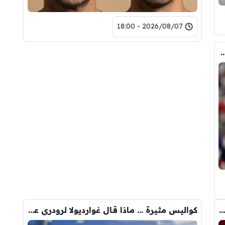
2026/08/07 - 18:00
ض صفقة تبادلية على مانشستر سيتي
رومانو : برشلونة يُعير أراوخو الى ليفربول .. تفاصيل الصفقة
كواليس مثيرة … ماذا قال غوارديولا لرودري عند استشارته عن ريال مدريد وبرشلونة