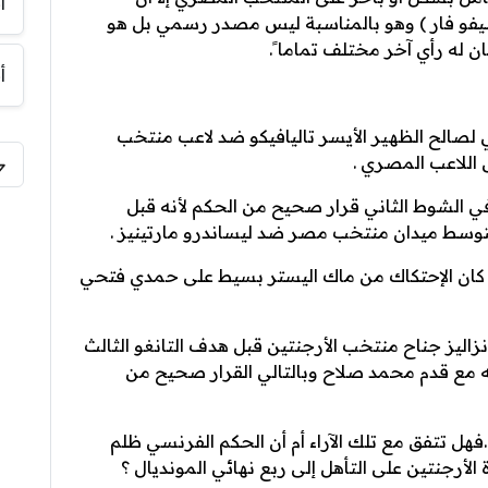
أ
يفو فار ) وهو بالمناسبة ليس مصدر رسمي بل هو
 له رأي آخر مختلف تماما ً.
أ
 لصالح الظهير الأيسر تاليافيكو ضد لاعب منتخب
للاعب المصري .
 الشوط الثاني قرار صحيح من الحكم لأنه قبل
وسط ميدان منتخب مصر ضد ليساندرو مارتينيز .
كان الإحتكاك من ماك اليستر بسيط على حمدي فتحي
اليز جناح منتخب الأرجنتين قبل هدف التانغو الثالث
ه مع قدم محمد صلاح وبالتالي القرار صحيح من
فهل تتفق مع تلك الآراء أم أن الحكم الفرنسي ظلم
رجنتين على التأهل إلى ربع نهائي المونديال ؟