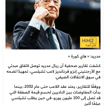
مدريد: « هاي كورة »
كشفت تقارير صحفية أن ريال مدريد توصل لاتفاق مبدئي
مع الأرجنتيني إنزو فرنانديز لاعب تشيلسي، تمهيدًا لضمه
في سوق الانتقالات الصيفي.
ووفقًا للتقارير، يمتد عقد اللاعب حتى عام 2032، بينما
بدأت المفاوضات بين الناديين لحسم قيمة الصفقة التي
قد تصل إلى 100 مليون يورو، في حين يطلب تشيلسي
مبلغًا أكبر.