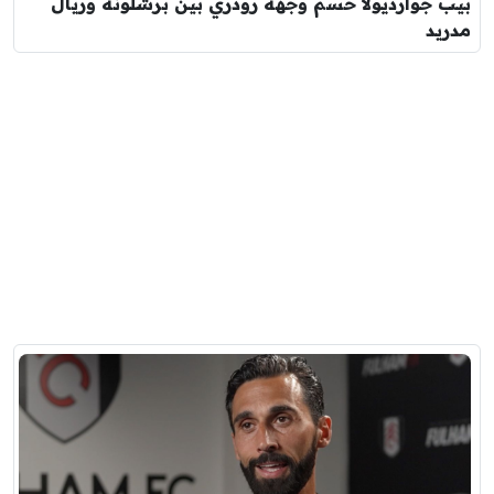
بيب جوارديولا حسم وجهة رودري بين برشلونة وريال
مدريد