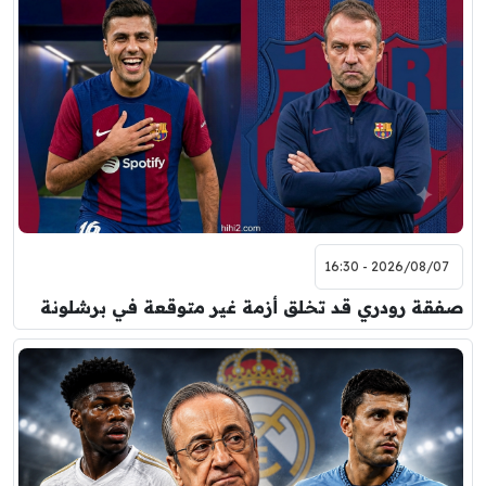
7:00 م
مباراة ودية
برشلونة
نوتنغهام فورست
8:00 م
مباراة ودية
اودينيزي
برشلونة
2026/08/07 - 16:30
صفقة رودري قد تخلق أزمة غير متوقعة في برشلونة