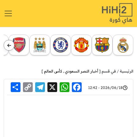
الرئيسية
في قسم [
أخبار النصر السعودي
,
كأس العالم
]
re
elegram
Copy
WhatsApp
Facebook
X
2026/06/18 - 12:42
Link