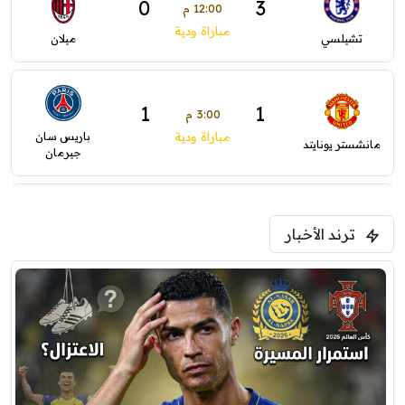
0
3
12:00 م
مباراة ودية
تشيلسي
ميلان
1
1
3:00 م
باريس سان
مباراة ودية
مانشستر يونايتد
جيرمان
2
1
5:00 م
ترند الأخبار
ودية( ابو ظبي الرياضية -TV )
فرينتسفاروشي
ريال مدريد
0
1
7:00 م
مباراة ودية
برشلونة
نوتنغهام فورست