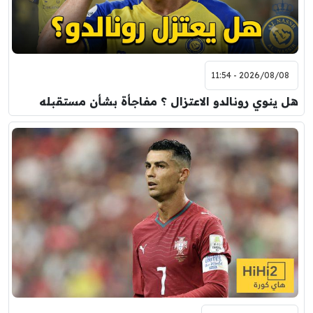
0
0
8:00 م
مباراة ودية
اودينيزي
برشلونة
2026/08/08 - 11:54
هل ينوي رونالدو الاعتزال ؟ مفاجأة بشأن مستقبله