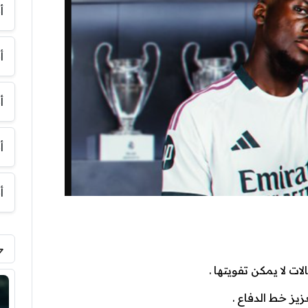
أ
أ
أ
أ
أ
ت لا يمكن تفويتها .
يز خط الدفاع .