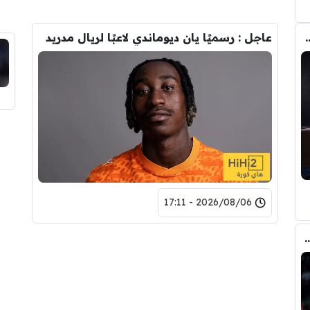
تحول صفقة رودري من ريال مدريد الى برشلونة
عاجل : رسميًا يان ديوماندي لاعبًا لريال مدريد
2026/08/06 - 17:11
ري عن ريال مدريد وقربته من برشلونة