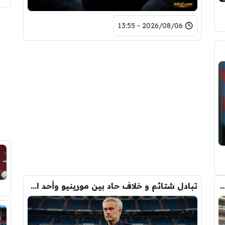
2026/08/06 - 13:55
دريد ” شاهد تشكيله الريال القادمه لاكتساح المركز الثاني
تبادل شتائم و خلاف حاد بين مورينيو وأحد افراد ادارة ريال مدريد بعد انهيار صفقة رودري