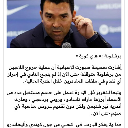
برشلونة : « هاي كورة »
أِشارت صحيفة سبورت الإسبانية أن عملية خروج اللاعبين
من برشلونة متوقفة حتى الآن إذ لم ينجح النادي في إحراز
أي تقدم في ملفات المغادرين خلال الفترة الحالية .
وتبعا للتقرير فإن الإدارة تعمل على حسم مستقبل عدد من
الأسماء أبرزها مارك كاسادو ، وروني بردغجي ، ومارك
أندريه تير شتيغن ولكن دون تقديم عروض مناسبة لأي
منهم حتى الآن .
هذا ولا يفكر البارسا في التخلي عن جول كوندي وأليخاندرو