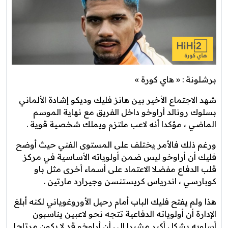
برشلونة : « هاي كورة »
شهد الاجتماع الأخير بين هانز فليك وديكو إشادة الألماني
بسلوك رونالد أراوخو داخل الفريق مع نهاية الموسم
الماضي ، مؤكدا أنه لاعب ملتزم ويملك شخصية قوية .
ورغم ذلك فالأمر يختلف على المستوى الفني حيث أوضح
فليك أن أراوخو ليس ضمن أولوياته الأساسية في مركز
قلب الدفاع مفضلا الاعتماد على أسماء أخرى مثل باو
كوبارسي ، اندرياس كريستنسن وجيرارد مارتين .
هذا ولم يفتح فليك الباب أمام رحيل الأوروغوياني لكنه أبلغ
الإدارة أن أولوياته الدفاعية تتجه نحو لاعبين يناسبون
أسلوبه بشكل أكبر مشيرا إلى أن أراوخو قد لا يكون مرتاحا