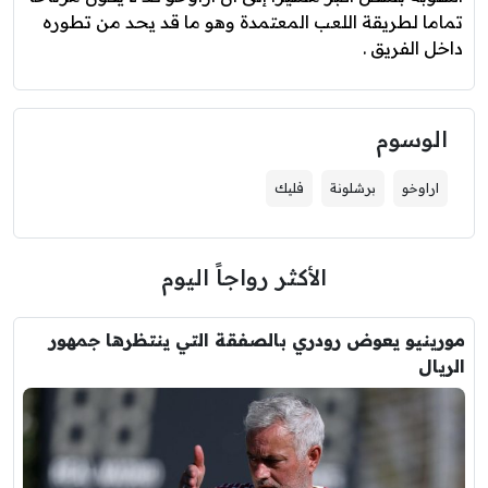
تماما لطريقة اللعب المعتمدة وهو ما قد يحد من تطوره
داخل الفريق .
الوسوم
اراوخو
برشلونة
فليك
الأكثر رواجاً اليوم
مورينيو يعوض رودري بالصفقة التي ينتظرها جمهور
الريال