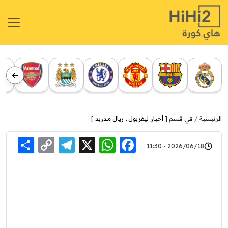
الرئيسية
في قسم [
أخبار ليفربول
,
ريال مدريد
]
re
elegram
Copy
WhatsApp
Facebook
X
2026/06/18 - 11:30
Link