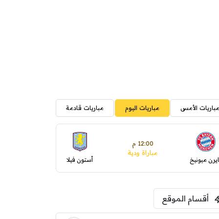
باريات الأمس
مباريات اليوم
مباريات قادمة
12:00 م
مباراة ودية
ايرن ميونيخ
أستون فيلا
أقسام الموقع