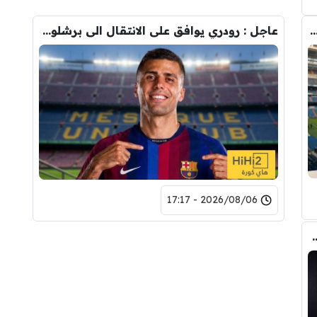
دريد ” شاهد تشكيله الريال القادمه لاكتساح المركز الثاني
عاجل : رودري يوافق على الانتقال الى برشلونة.. 3 أسباب وراء قراره
2026/08/06 - 17:17
تحول صفقة رودري من ريال مدريد الى برشلونة