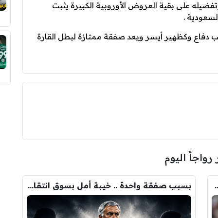
اعب الغامبي ‎كينتيه عرض ‎الأهلي وتفضيله على بقية العروض الأوروبية الكبيرة يثبت
لسعودية .
لب دفاع وكظهير أيسر ويعد صفقة ممتازة لبطل القارة
 رواجاً اليوم
ودري مع برشلونة.. قيمة الصفقة والراتب
بسبب صفقة واحدة .. خيبة أمل بسوق انتقالات ريال مدريد !