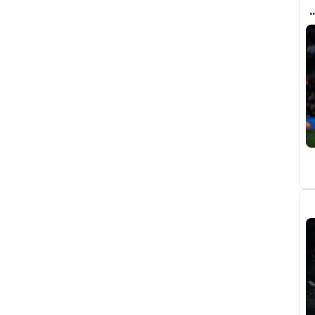
ري عن ريال مدريد وقربته من برشلونة