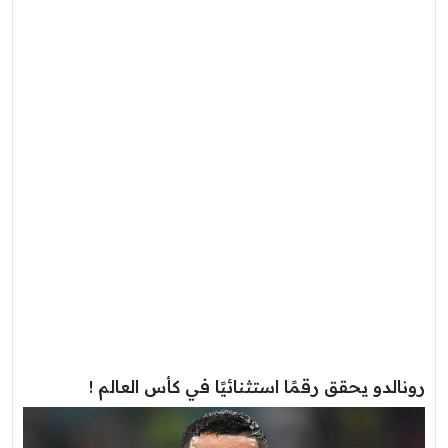
رونالدو يحقق رقمًا استثنائيًا في كأس العالم !