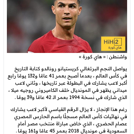
واشنطن : « هاي كورة »
يواصل النجم البرتغالي كريستيانو رونالدو كتابة التاريخ
في كأس العالم ، بعدما أصبح بعمر 41 عامًا و132 يومًا رابع
أكبر لاعب يشارك في البطولة عبر تاريخها ، وثاني لاعب
ميداني يظهر في المونديال خلف الكاميروني روجيه ميلا ،
الذي شارك في نسخة 1994 بعمر الـ 42 عامًا و39 يومًا .
رغم هذا الإنجاز ، لا يزال الرقم القياسي لأكبر لاعب يشارك
في نهائيات كأس العالم مسجلًا باسم الحارس المصري
عصام الحضري ، الذي خاض مباراة منتخب مصر أمام
السعودية في مونديال 2018 بعمر 45 عامًا و161 يومًا .