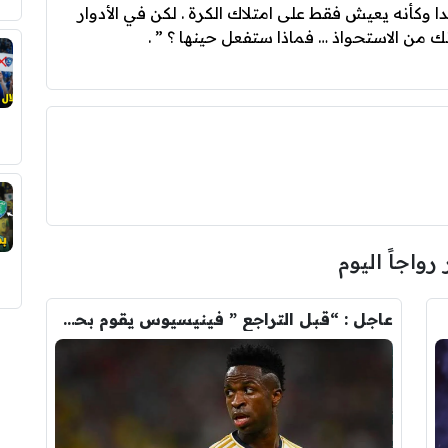
دا وكأنه يعيش فقط على امتلاك الكرة . لكن في الأدوار
من الاستحواذ … فماذا ستفعل حينها ؟ ” .
 رواجاً اليوم
عاجل : “قبل التراجع ” فينيسيوس يقوم بحذف كل صوره مع ريال مدريد