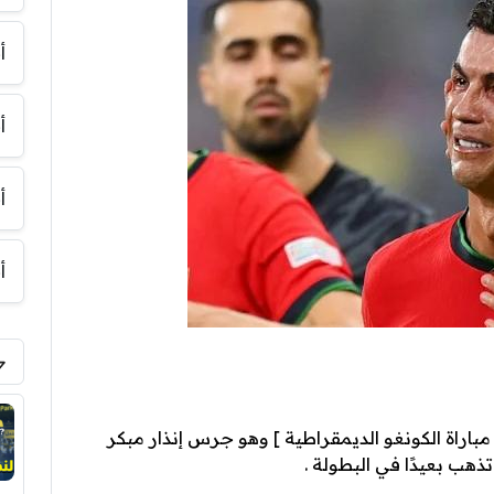
أ
أ
أ
أ
 مباراة الكونغو الديمقراطية ] وهو جرس إنذار مبكر