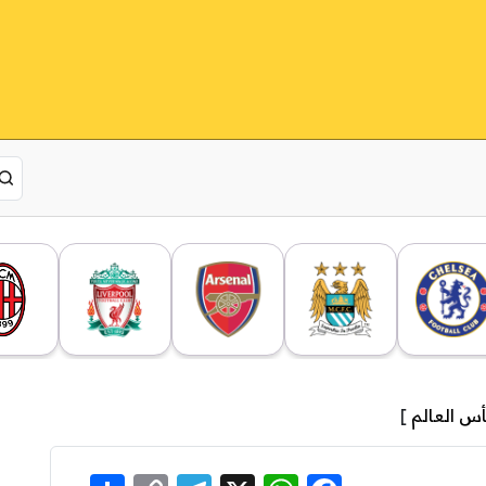
س العالم
]