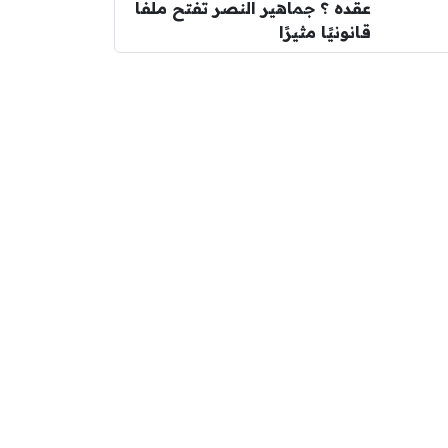
عقده ؟ جماهير النصر تفتح ملفًا
قانونيًا مثيرًا