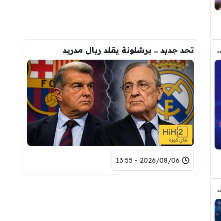
م من أتلتيكو مدريد على برشلونة في ملف ألفاريز
تحد جديد .. برشلونة يقلد ريال مدريد
2026/08/06 - 13:55
وروبا تحارب لمنع تعاقد برشلونة مع رودري!