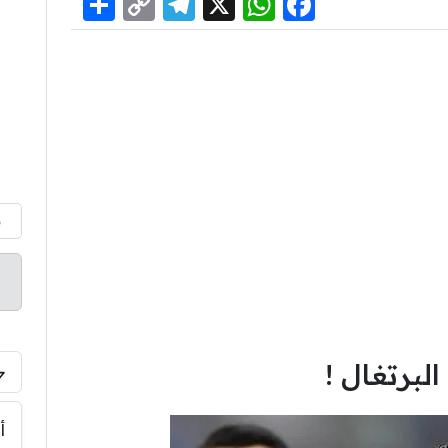
Share
Telegram
Copy
WhatsApp
Facebook
X
Link
م
لبرتغال !
أ