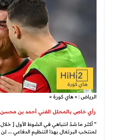
الرياض : « هاي كورة »
رأي خاص بالمحلل الفني أحمد بن محسن
” أكثر ما شدّ انتباهي في الشوط الأول [ خلال
لمنتخب ‎البرتغال بهذا التنظيم الدفاعي …. لن تذهب بعيدًا في البطولة .