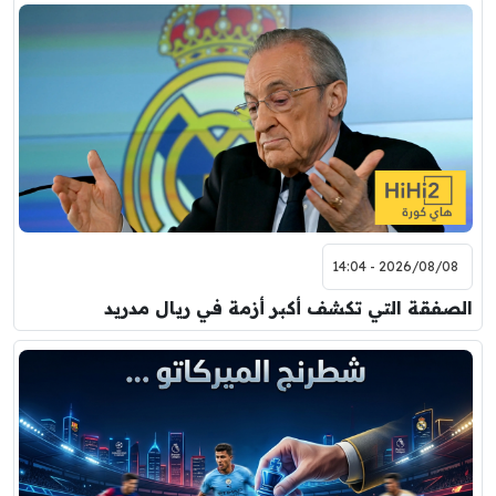
7:00 م
مباراة ودية
برشلونة
نوتنغهام فورست
8:00 م
مباراة ودية
اودينيزي
برشلونة
2026/08/08 - 14:04
الصفقة التي تكشف أكبر أزمة في ريال مدريد