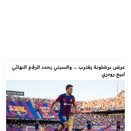
عرض برشلونة يقترب … والسيتي يحدد الرقم النهائي
لبيع رودري