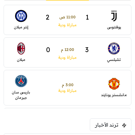
2
1
11:00 ص
مباراة ودية
يوفنتوس
إنتر ميلان
0
3
12:00 م
مباراة ودية
تشيلسي
ميلان
3:00 م
مباراة ودية
باريس سان
مانشستر يونايتد
جيرمان
5:00 م
ترند الأخبار
ودية( ابو ظبي الرياضية -TV )
فرينتسفاروشي
ريال مدريد