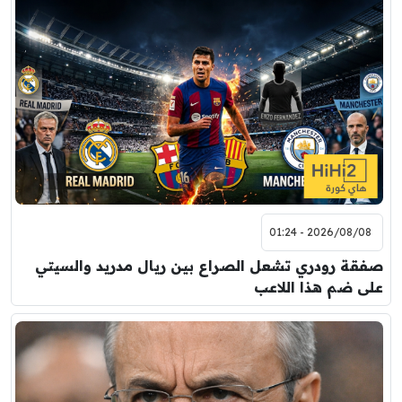
7:00 م
مباراة ودية
برشلونة
نوتنغهام فورست
8:00 م
مباراة ودية
اودينيزي
برشلونة
2026/08/08 - 01:24
صفقة رودري تشعل الصراع بين ريال مدريد والسيتي
على ضم هذا اللاعب