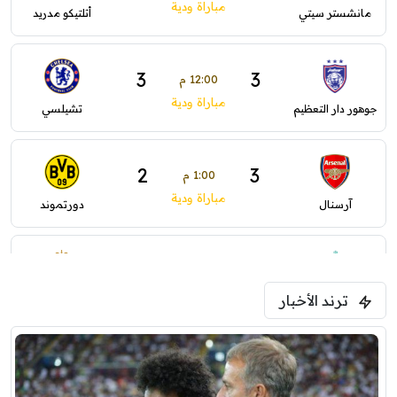
مباراة ودية
مانشستر سيتي
أتلتيكو مدريد
3
3
12:00 م
مباراة ودية
جوهور دار التعظيم
تشيلسي
2
3
1:00 م
مباراة ودية
آرسنال
دورتموند
3
2
1:30 م
مباراة ودية
ترند الأخبار
ليفربول
موناكو