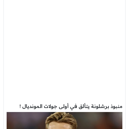
منبوذ برشلونة يتألق في أولى جولات المونديال !