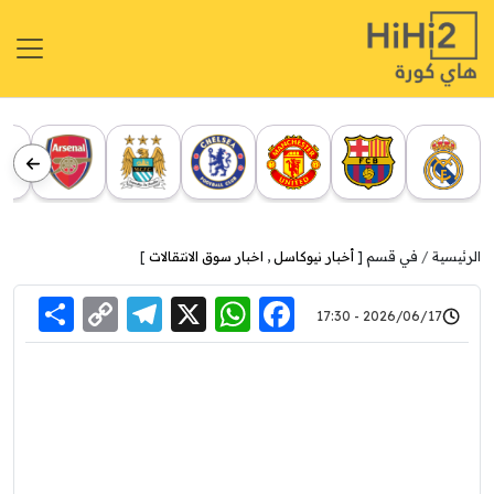
الرئيسية
في قسم [
أخبار نيوكاسل
,
اخبار سوق الانتقالات
]
re
elegram
Copy
WhatsApp
Facebook
X
2026/06/17 - 17:30
Link