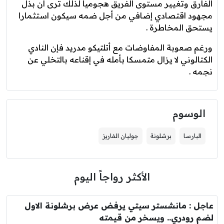
الفارق وتغيير مستوى الفريق هجوميا لذلك ترى أن بذل
مجهود اقتصادي إضافي من أجل ضمه سيكون استثمارا
يستحق المخاطرة .
ورغم صعوبة المفاوضات مع أتلتيكو مدريد فإن النادي
الكتالوني لا يزال متمسكا بأمله في إقناعه بالتخلي عن
نجمه .
الوسوم
البارسا
برشلونة
جوليان الفاريز
الأكثر رواجاً اليوم
عاجل : مانشستر سيتي يرفض عرض برشلونة الاول
لضم رودري.. ويسخر من قيمته