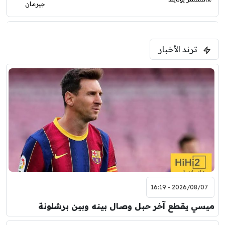
جيرمان
5:00 م
ترند الأخبار
ودية( ابو ظبي الرياضية -TV )
فرينتسفاروشي
ريال مدريد
7:00 م
مباراة ودية
برشلونة
نوتنغهام فورست
8:00 م
مباراة ودية
اودينيزي
برشلونة
2026/08/07 - 16:19
ميسي يقطع آخر حبل وصال بينه وبين برشلونة