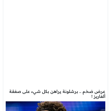
عرض ضخم .. برشلونة يراهن بكل شيء على صفقة
ألفاريز !