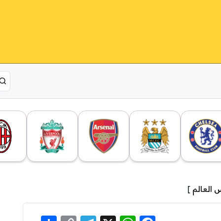
 العالم
]