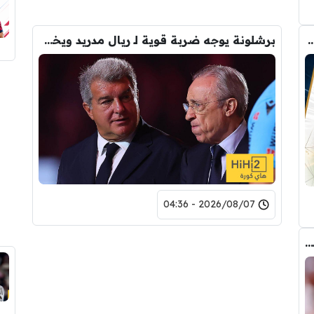
رودري.. لاعبان مرشحان لحل أزمة ريال مدريد
برشلونة يوجه ضربة قوية لـ ريال مدريد ويخفي صفقته التاريخية
2026/08/07 - 04:36
عاجل : مانشستر سيتي يرفض عرض برشلونة الاول لضم رودري.. ويسخر من قيمته