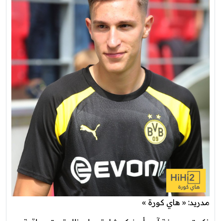
مدريد: « هاي كورة »