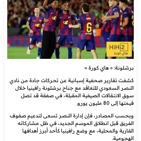
برشلونة: « هاي كورة »
كشفت تقارير صحفية إسبانية عن تحركات جادة من نادي
النصر السعودي للتعاقد مع جناح برشلونة رافينيا خلال
سوق الانتقالات الصيفية المقبلة، في صفقة قد تصل
قيمتها إلى 80 مليون يورو.
وبحسب المصادر، فإن إدارة النصر تسعى لتدعيم صفوف
الفريق قبل انطلاق الموسم الجديد، في ظل مشاركاته
القارية والمحلية، مع وضع رافينيا كأحد أبرز أهدافها
الهجومية.