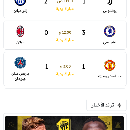
2
1
11:00 ص
مباراة ودية
يوفنتوس
إنتر ميلان
0
3
12:00 م
مباراة ودية
تشيلسي
ميلان
1
1
3:00 م
باريس سان
مباراة ودية
مانشستر يونايتد
جيرمان
0
0
5:00 م
ترند الأخبار
ودية( ابو ظبي الرياضية -TV )
فرينتسفاروشي
ريال مدريد