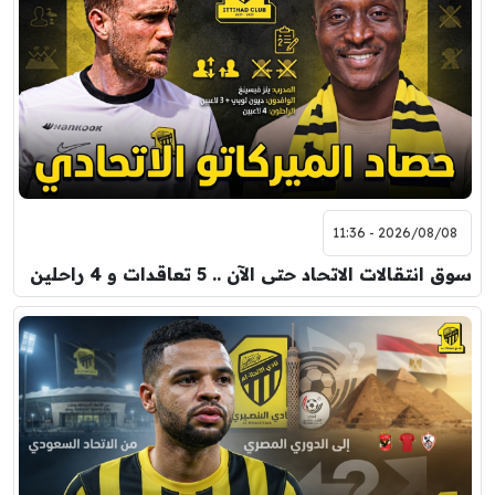
7:00 م
مباراة ودية
برشلونة
نوتنغهام فورست
8:00 م
مباراة ودية
اودينيزي
برشلونة
2026/08/08 - 11:36
سوق انتقالات الاتحاد حتى الآن .. 5 تعاقدات و 4 راحلين