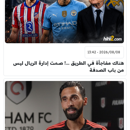
2026/08/08 - 13:42
هناك مفاجأة في الطريق …! صمت إدارة الريال ليس
من باب الصدفة