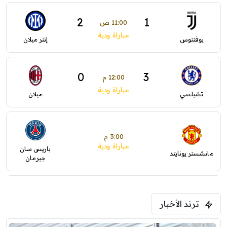
2
1
11:00 ص
مباراة ودية
يوفنتوس
إنتر ميلان
0
3
12:00 م
مباراة ودية
تشيلسي
ميلان
3:00 م
مباراة ودية
باريس سان
مانشستر يونايتد
جيرمان
5:00 م
ترند الأخبار
ودية( ابو ظبي الرياضية -TV )
فرينتسفاروشي
ريال مدريد