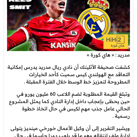
مدريد : « هاي كورة »
كشفت صحيفة الأثليتك أن نادي ريال مدريد يدرس إمكانية
التعاقد مع الهولندي كيس سميت كأحد الخيارات
المطروحة لتعزيز خط الوسط خلال الفترة المقبلة .
وتبلغ القيمة المطلوبة لضم اللاعب 60 مليون يورو في
حين يحظى بإعجاب داخل إدارة النادي كما يمثل المشروع
الحالي عامل جذب مهم لكيس في حال اتخاذ خطوة
رسمية .
ويشير التقرير إلى أن وكيل الأعمال خورخي مينديز يتولى
إدارة ملف انتقاله وهو ما قد يلعب دورا حاسما في حال