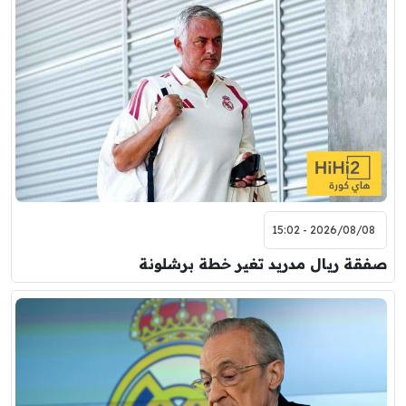
7:00 م
مباراة ودية
برشلونة
نوتنغهام فورست
8:00 م
مباراة ودية
اودينيزي
برشلونة
2026/08/08 - 15:02
صفقة ريال مدريد تغير خطة برشلونة