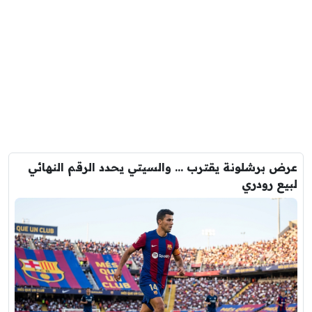
عرض برشلونة يقترب … والسيتي يحدد الرقم النهائي
لبيع رودري